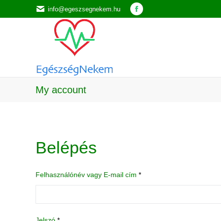
info@egeszsegnekem.hu
Facebook
page
opens
in
new
window
My account
Belépés
Felhasználónév vagy E-mail cím
*
Kötelező
Jelszó
*
Kötelező