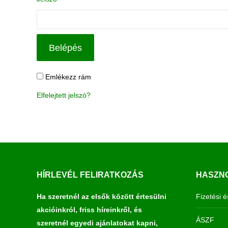
Belépés
Emlékezz rám
Elfelejtett jelszó?
HÍRLEVÉL FELIRATKOZÁS
HASZNO
Ha szeretnél az elsők között értesülni
Fizetési é
akcióinkról, friss híreinkről, és
ÁSZF
szeretnél egyedi ajánlatokat kapni,